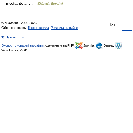
mediante… …
Wikipedia Español
© Академик, 2000-2026
18+
Обратная связь:
Техподдержка
,
Реклама на сайте
👣 Путешествия
Экспорт словарей на сайты
, сделанные на PHP,
Joomla,
Drupal,
WordPress, MODx.