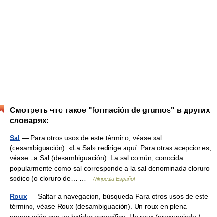
Смотреть что такое "formación de grumos" в других
словарях:
Sal
— Para otros usos de este término, véase sal
(desambiguación). «La Sal» redirige aquí. Para otras acepciones,
véase La Sal (desambiguación). La sal común, conocida
popularmente como sal corresponde a la sal denominada cloruro
sódico (o cloruro de… …
Wikipedia Español
Roux
— Saltar a navegación, búsqueda Para otros usos de este
término, véase Roux (desambiguación). Un roux en plena
preparación con un batidor específico. Un roux (pronunciado /